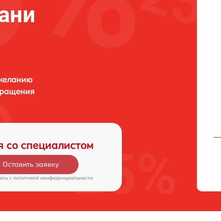
зани
 желанию
бращения
я со специалистом
Оставить заявку
есь c
политикой конфиденциальности