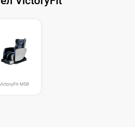
 VictoryFit
VictoryFit M58