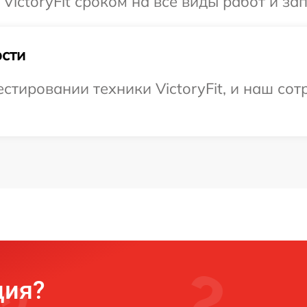
VictoryFit сроком на все виды работ и зап
сти
тировании техники VictoryFit, и наш сот
ция?