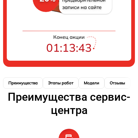
записи на сайте
Конец акции
01:13:42
Преимущества
Этапы работ
Модели
Отзывы
К
Преимущества сервис-
центра